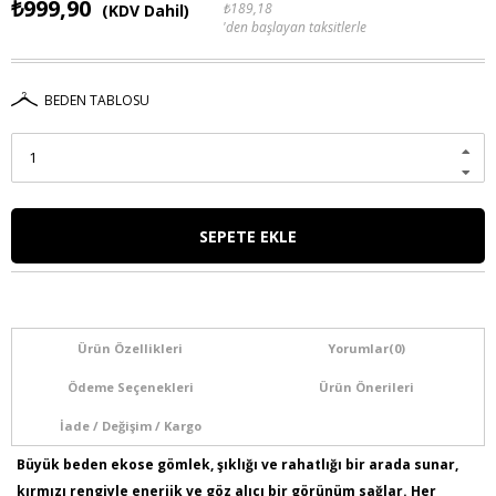
₺999,90
₺189,18
(KDV Dahil)
'den başlayan taksitlerle
BEDEN TABLOSU
Ürün Özellikleri
Yorumlar
(0)
Ödeme Seçenekleri
Ürün Önerileri
İade / Değişim / Kargo
Büyük beden ekose gömlek, şıklığı ve rahatlığı bir arada sunar,
kırmızı rengiyle enerjik ve göz alıcı bir görünüm sağlar. Her