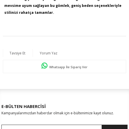
mevsime uyum sağlayan bu gömlek, geniş beden seçenekleriyle
stilinizi rahatça tamamlar.
Ürün İçeriği: % 50 Viskon % 50 Pamuk
Kumaş Türü: DOKUMA
Model Bilgileri: Boy:1,78 - Göğüs:103 - Bel:89 - Basen:110
Numune Bedeni : 44
Tavsiye Et
Yorum Yaz
Ürün Boyu: 75 cm
Whatsapp İle Sipariş Ver
E-BÜLTEN HABERCİSİ
Kampanyalarımızdan haberdar olmak için e-bültenimize kayıt olunuz.