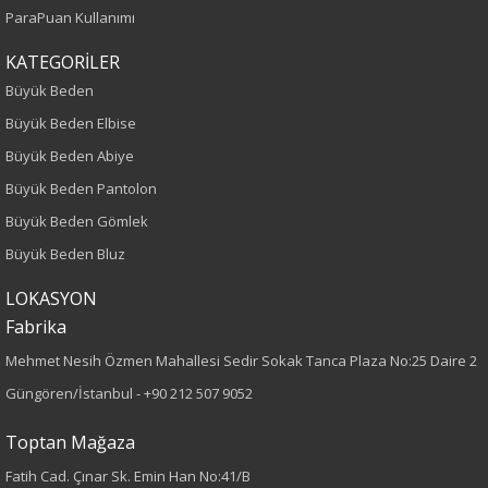
Sezon
ParaPuan Kullanımı
KATEGORİLER
İlkbahar-Yaz
Büyük Beden
Yaş Grubu
Büyük Beden Elbise
Büyük Beden Abiye
Yetişkin
Büyük Beden Pantolon
Kalıp
Büyük Beden Gömlek
Büyük Beden Bluz
Büyük Beden
LOKASYON
Boy
Fabrika
Mehmet Nesih Özmen Mahallesi Sedir Sokak Tanca Plaza No:25 Daire 2
75
Güngören/İstanbul -
+90 212 507 9052
Kumaş Tipi
Toptan Mağaza
Dokuma
Fatih Cad. Çınar Sk. Emin Han No:41/B