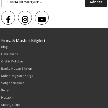
Gönder
Firma & Müşteri Bilgileri
Blog
Hakkımızda
Gizlilik Politikası
Banka Hesap Bilgileri
İade / Değişim / Kargo
Sezon : YAZLIK
Satış sözleşmesi
Renk
İletişim
Hesabım
Kırmızı
Sipariş Takibi