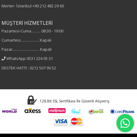
Merter- İstanbul
+90 212 482 29 60
Desen
Ekoseli
MÜŞTERİ HİZMETLERİ
Pazartesi-Cuma.......... 08:30 - 19:00
Kumaş
Cumartesi.................... Kapalı
Pazar............................. Kapalı
%50 Pamuk
%50 Viskon
WhatsApp 0531 224 05 31
DESTEK HATTI : 0212 507 90 52
Yaka Tipi
Gömlek Yaka
Cinsiyet
128 Bit SSL Sertifikası İle Güvenli Alışveriş
Kadın
Kol Tipi