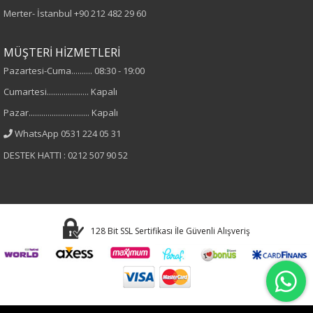
Merter- İstanbul
+90 212 482 29 60
Ekoseli
Kumaş
MÜŞTERİ HİZMETLERİ
Pazartesi-Cuma.......... 08:30 - 19:00
%50 Pamuk
Cumartesi.................... Kapalı
%50 Viskon
Pazar............................. Kapalı
Yaka Tipi
WhatsApp 0531 224 05 31
DESTEK HATTI : 0212 507 90 52
Gömlek Yaka
Cinsiyet
Kadın
128 Bit SSL Sertifikası İle Güvenli Alışveriş
Kol Tipi
Uzun Kol