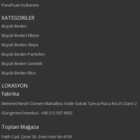
İlkbahar-Yaz
ParaPuan Kullanımı
KATEGORİLER
Yaş Grubu
Büyük Beden
Yetişkin
Büyük Beden Elbise
Büyük Beden Abiye
Kalıp
Büyük Beden Pantolon
Büyük Beden
Büyük Beden Gömlek
Büyük Beden Bluz
Boy
LOKASYON
75
Fabrika
Mehmet Nesih Özmen Mahallesi Sedir Sokak Tanca Plaza No:25 Daire 2
Kumaş Tipi
Güngören/İstanbul -
+90 212 507 9052
Dokuma
Toptan Mağaza
Desen
Fatih Cad. Çınar Sk. Emin Han No:41/B