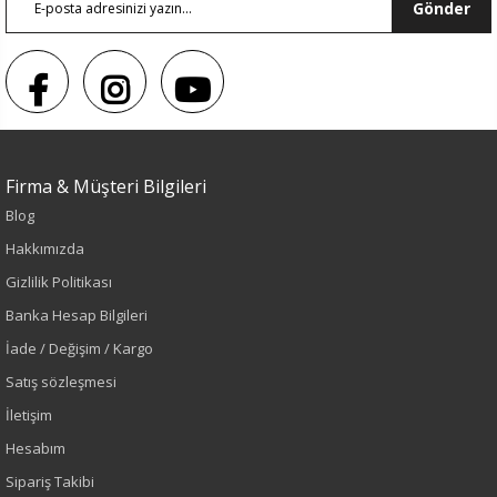
Gönder
Firma & Müşteri Bilgileri
Blog
Hakkımızda
Gizlilik Politikası
Sezon : YAZLIK
Banka Hesap Bilgileri
İade / Değişim / Kargo
Renk
Satış sözleşmesi
Kahve
İletişim
Hesabım
Sezon
Sipariş Takibi