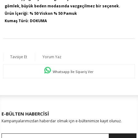
gömlek, büyük beden modasında vazgeçilmez bir seçenek.
Ürün İçeriği: % 50 Viskon % 50 Pamuk
Kumaş Türü: DOKUMA
Model Bilgileri: Boy:1,78 - Göğüs:103 - Bel:89 - Basen:110
Numune Bedeni : 44
Ürün Boyu: 75 cm
Tavsiye Et
Yorum Yaz
Whatsapp İle Sipariş Ver
E-BÜLTEN HABERCİSİ
Kampanyalarımızdan haberdar olmak için e-bültenimize kayıt olunuz.