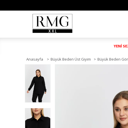
YENİ S
Anasayfa
>
Büyük Beden Üst Giyim
>
Büyük Beden Gö