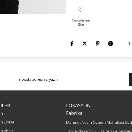
Numune Bedeni : 44
Ürün Boyu: 75 cm
Ta
İLER
LOKASYON
Fabrika
en
n Elbise
Mehmet Nesih Özmen Mahallesi Sed
n Abiye
Tanca Plaza No:25 Daire 2 Güngören/