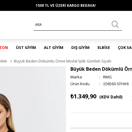
1500 TL VE ÜZERİ KARGO BEDAVA!
EZON
ÜST GİYİM
ALT GİYİM
DIŞ GİYİM
ELBİSE
ÇOK S
mlek
>
Büyük Beden Dökümlü Örme Modal İplik Gömlek Siyah
Büyük Beden Dökümlü Örm
Marka
:
RMG
(O6563-SİYAH)
₺1.349,90
(KDV Dahil)