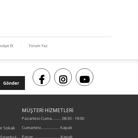
vsiye Et
Yorum Yaz
Gönder
MÜŞTERİ HİZMETLERİ
Pazartesi-Cuma.......... 08:30 - 19:00
Cumartesi.................... Kapalı
ir Sokak
Pazar............................. Kapalı
İstanbul -