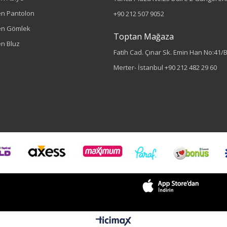
n Pantolon
+90 212 507 9052
en Gömlek
Toptan Mağaza
n Bluz
Fatih Cad. Çınar Sk. Emin Han No:41/
Merter- İstanbul
+90 212 482 29 60
Sezon : KIŞLIK
Renk