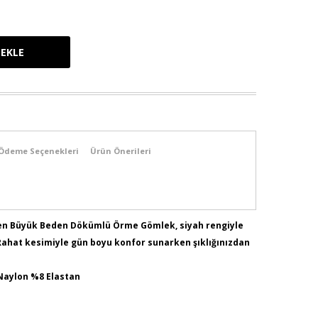
Ödeme Seçenekleri
Ürün Önerileri
len Büyük Beden Dökümlü Örme Gömlek, siyah rengiyle
 Rahat kesimiyle gün boyu konfor sunarken şıklığınızdan
 Naylon %8 Elastan
103 - Bel:89 - Basen:110