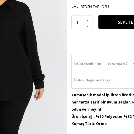
BEDEN TABLOSU
Ürün Özellikleri
Yorumlar
(0)
İade / Değişim / Kargo
Yumuşacık modal iplikten üreti
her tarza zarif bir uyum sağlar.
ödün vermeyin!
Ürün İçeriği: %60 Polyester %32
Kumaş Türü: Örme
Model Bilgileri: Boy:1,78 - Göğüs: