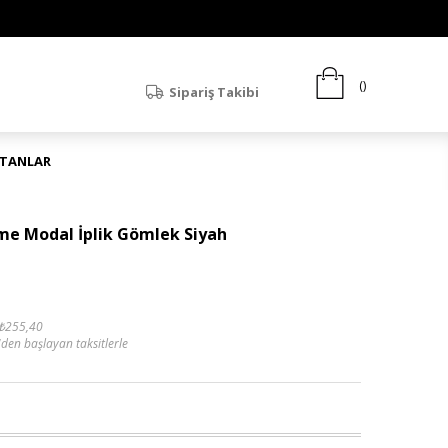
Sipariş Takibi
ATANLAR
e Modal İplik Gömlek Siyah
₺255,40
'den başlayan taksitlerle