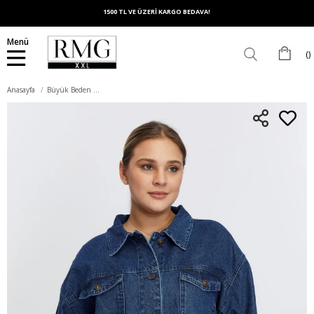
1500 TL VE ÜZERİ KARGO BEDAVA!
Menü
Anasayfa
Büyük Beden Denim Ceket Lacivert