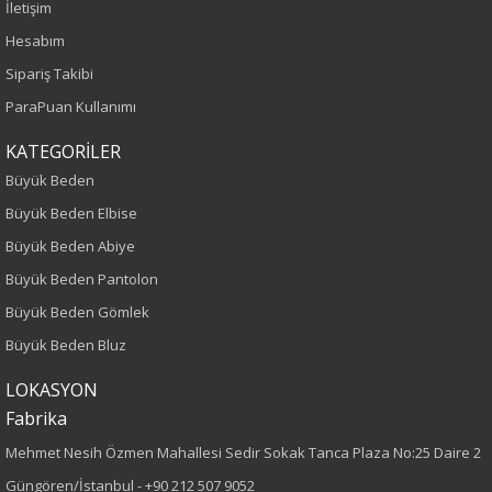
İletişim
Yaş Grubu
Hesabım
Yetişkin
Sipariş Takibi
ParaPuan Kullanımı
Kalıp
KATEGORİLER
Büyük Beden
Büyük Beden
Boy
Büyük Beden Elbise
Büyük Beden Abiye
80
Büyük Beden Pantolon
Kumaş Tipi
Büyük Beden Gömlek
Büyük Beden Bluz
Dokuma
LOKASYON
Desen
Fabrika
Mehmet Nesih Özmen Mahallesi Sedir Sokak Tanca Plaza No:25 Daire 2
Düz
Güngören/İstanbul -
+90 212 507 9052