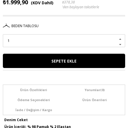
₺1.999,90
₺378,38
(KDV Dahil)
'den başlayan taksitlerle
BEDEN TABLOSU
Ürün Özellikleri
Yorumlar
(0)
Ödeme Seçenekleri
Ürün Önerileri
İade / Değişim / Kargo
Denim Ceket
Ürün İçeriği: % 98 Pamuk % 2 Elastan