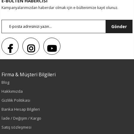
E-BÜLTEN HABERCİSİ
Kampanyalarımızdan haberdar olmak için e-bültenimize kayıt olunuz.
Gönder
Sezon : KIŞLIK
Firma & Müşteri Bilgileri
Renk
Blog
Hakkımızda
Lacivert
Gizlilik Politikası
Sezon
Banka Hesap Bilgileri
İade / Değişim / Kargo
Sonbahar-Kış
Satış sözleşmesi