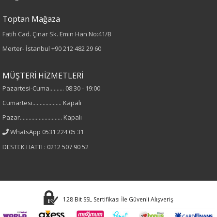
Kumaş
Toptan Mağaza
%98 Pamuk
Fatih Cad. Çınar Sk. Emin Han No:41/B
%2 Elastan
Merter- İstanbul
+90 212 482 29 60
Cinsiyet
MÜŞTERİ HİZMETLERİ
Pazartesi-Cuma.......... 08:30 - 19:00
Kadın
Cumartesi.................... Kapalı
Kol Tipi
Pazar............................. Kapalı
WhatsApp 0531 224 05 31
Uzun Kol
DESTEK HATTI : 0212 507 90 52
Astar Durumu
Astarsız
128 Bit SSL Sertifikası İle Güvenli Alışveriş
Materyal