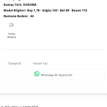
Kumaş Türü: DOKUMA
Model Bilgileri: Boy:1,78 - Göğüs:103 - Bel:89 - Basen:110
Numune Bedeni : 44
Ürün Boyu: 80 cm
Tavsiye Et
Yorum Yaz
Whatsapp İle Sipariş Ver