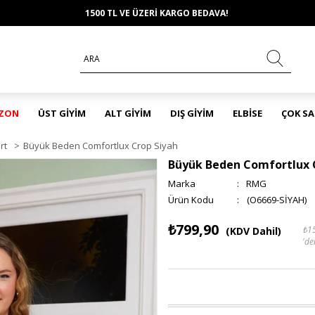
1500 TL VE ÜZERİ KARGO BEDAVA!
EZON
ÜST GİYİM
ALT GİYİM
DIŞ GİYİM
ELBİSE
ÇOK S
rt
>
Büyük Beden Comfortlux Crop Siyah
Büyük Beden Comfortlux 
Marka
:
RMG
(O6669-SİYAH)
₺799,90
₺1
(KDV Dahil)
'de