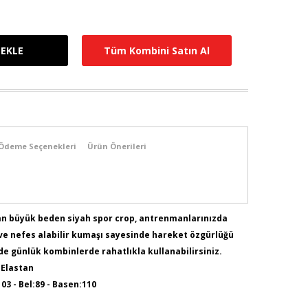
Tüm Kombini Satın Al
Ödeme Seçenekleri
Ürün Önerileri
kan büyük beden siyah spor crop, antrenmanlarınızda
e nefes alabilir kumaşı sayesinde hareket özgürlüğü
e günlük kombinlerde rahatlıkla kullanabilirsiniz.
 Elastan
103 - Bel:89 - Basen:110