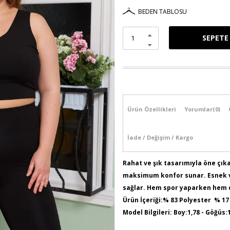
BEDEN TABLOSU
Ürün Özellikleri
Yorumlar
(0)
İade / Değişim / Kargo
Rahat ve şık tasarımıyla öne çı
maksimum konfor sunar. Esnek v
sağlar. Hem spor yaparken hem d
Ürün İçeriği:% 83 Polyester % 17
Model Bilgileri: Boy:1,78 - Göğüs:
Numune Bedeni : 44