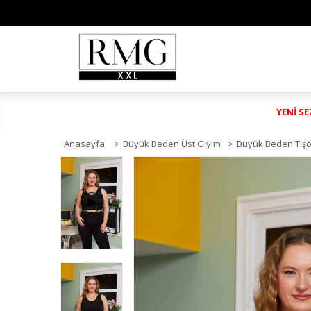
YENİ S
Anasayfa
>
Büyük Beden Üst Giyim
>
Büyük Beden Tişö