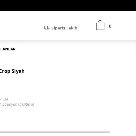
Sipariş Takibi
ATANLAR
Crop Siyah
51,34
n başlayan taksitlerle