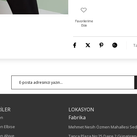
Ürün Boyu : 90 Cm
Ta
İLER
LOKASYON
Fabrika
en
n Elbise
Mehmet Nesih Özmen Mahallesi Sed
n Abiye
Tanca Plaza No:25 Daire 2 Güngören/