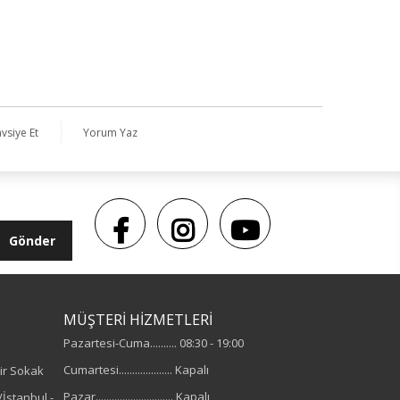
vsiye Et
Yorum Yaz
Gönder
MÜŞTERİ HİZMETLERİ
Pazartesi-Cuma.......... 08:30 - 19:00
Cumartesi.................... Kapalı
ir Sokak
Pazar............................. Kapalı
İstanbul -