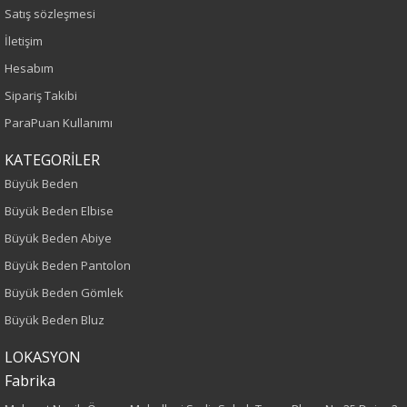
Vizon
Satış sözleşmesi
İletişim
Sezon
Hesabım
Sonbahar-Kış
Sipariş Takibi
ParaPuan Kullanımı
Yaş Grubu
KATEGORİLER
Yetişkin
Büyük Beden
Büyük Beden Elbise
Kalıp
Büyük Beden Abiye
Büyük Beden
Büyük Beden Pantolon
Büyük Beden Gömlek
Boy
Büyük Beden Bluz
80
LOKASYON
Fabrika
Kumaş Tipi