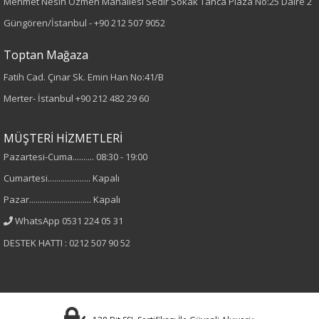
Mehmet Nesih Özmen Mahallesi Sedir Sokak Tanca Plaza No:25 Daire 2
Örme
Güngören/İstanbul -
+90 212 507 9052
Desen
Toptan Mağaza
Fatih Cad. Çınar Sk. Emin Han No:41/B
Düz
Merter- İstanbul
+90 212 482 29 60
Kumaş
MÜŞTERİ HİZMETLERİ
%100 Akrilik
Pazartesi-Cuma.......... 08:30 - 19:00
Cumartesi.................... Kapalı
Yaka Tipi
Pazar............................. Kapalı
Bisiklet Yaka
WhatsApp 0531 224 05 31
DESTEK HATTI : 0212 507 90 52
Cinsiyet
Kadın
Kol Tipi