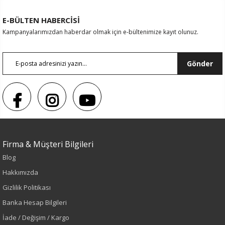
E-BÜLTEN HABERCİSİ
Kampanyalarımızdan haberdar olmak için e-bültenimize kayıt olunuz.
Gönder
Firma & Müşteri Bilgileri
Blog
Hakkımızda
Sezon : KIŞLIK
Gizlilik Politikası
Banka Hesap Bilgileri
Renk
İade / Değişim / Kargo