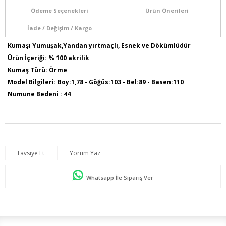
Ödeme Seçenekleri
Ürün Önerileri
İade / Değişim / Kargo
Kumaşı Yumuşak,Yandan yırtmaçlı, Esnek ve Dökümlüdür
Ürün İçeriği: % 100 akrilik
Kumaş Türü: Örme
Model Bilgileri: Boy:1,78 - Göğüs:103 - Bel:89 - Basen:110
Numune Bedeni : 44
Ürün Boyu: 80 cm
Tavsiye Et
Yorum Yaz
Whatsapp İle Sipariş Ver