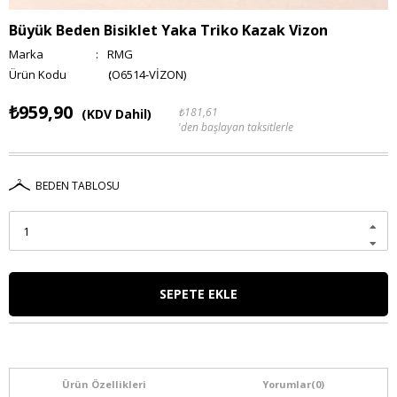
Büyük Beden Bisiklet Yaka Triko Kazak Vizon
Marka
:
RMG
(O6514-VİZON)
₺959,90
₺181,61
(KDV Dahil)
'den başlayan taksitlerle
BEDEN TABLOSU
Ürün Özellikleri
Yorumlar
(0)