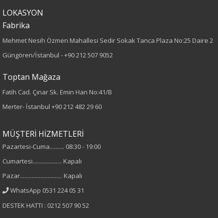
LOKASYON
Kalıp
Fabrika
Mehmet Nesih Özmen Mahallesi Sedir Sokak Tanca Plaza No:25 Daire 2
Büyük Beden
Güngören/İstanbul -
+90 212 507 9052
Boy
Toptan Mağaza
80
Fatih Cad. Çınar Sk. Emin Han No:41/B
Merter- İstanbul
+90 212 482 29 60
Kumaş Tipi
Dokuma
MÜŞTERİ HİZMETLERİ
Pazartesi-Cuma.......... 08:30 - 19:00
Desen
Cumartesi.................... Kapalı
Pazar............................. Kapalı
Düz
WhatsApp 0531 224 05 31
Kumaş
DESTEK HATTI : 0212 507 90 52