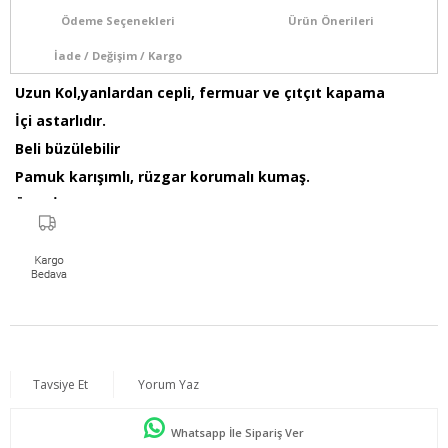
Ödeme Seçenekleri
Ürün Önerileri
İade / Değişim / Kargo
Uzun Kol,yanlardan cepli, fermuar ve çıtçıt kapama
İçi astarlıdır.
Beli büzülebilir
Pamuk karışımlı, rüzgar korumalı kumaş.
Ürün İçeriği: %65 pamuk %35 Polyester
Kumaş Türü: Dokuma
Model Bilgileri: Boy:1,78 - Göğüs:103 - Bel:89 - Basen:110
Numune Bedeni : 44
Ürün Boyu: 80 cm
Tavsiye Et
Yorum Yaz
Whatsapp İle Sipariş Ver