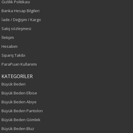
Gizlilik Politikası
Banka Hesap Bilgileri
Sezon : KIŞLIK
İade / Değişim / Kargo
Satış sözleşmesi
Renk
İletişim
Hesabım
Lacivert
Sipariş Takibi
Sezon
ParaPuan Kullanımı
KATEGORİLER
Sonbahar-Kış
Büyük Beden
Yaş Grubu
Büyük Beden Elbise
Büyük Beden Abiye
Yetişkin
Büyük Beden Pantolon
Bel
Büyük Beden Gömlek
Büyük Beden Bluz
Normal Bel