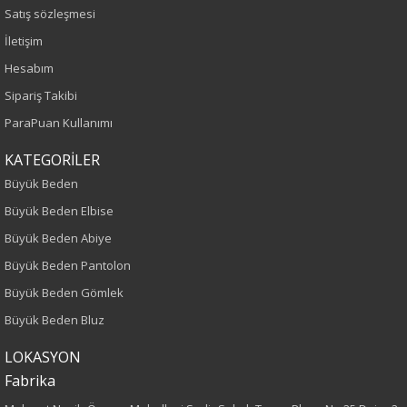
Siyah
Satış sözleşmesi
İletişim
Sezon
Hesabım
İlkbahar-Yaz
Sipariş Takibi
ParaPuan Kullanımı
Yaş Grubu
KATEGORİLER
Yetişkin
Büyük Beden
Büyük Beden Elbise
Kalıp
Büyük Beden Abiye
Büyük Beden
Büyük Beden Pantolon
Büyük Beden Gömlek
Boy
Büyük Beden Bluz
75
LOKASYON
Fabrika
Kumaş Tipi