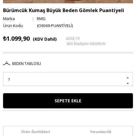
Bürümcük Kumaş Büyük Beden Gömlek Puantiyeli
Marka
:
RMG
(O6569-PUANTİYELİ)
₺1.099,90
₺208,10
(KDV Dahil)
'den başlayan taksitlerle
BEDEN TABLOSU
Ürün Özellikleri
Yorumlar
(0)