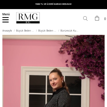
1500 TL VE ÜZERİ KARGO BEDAVA!
Menü
Anasayfa
Büyük Beden Üst Giyim
Büyük Beden Gömlek
Bürümcük Kumaş Büyük Beden Gömlek Puantiyeli