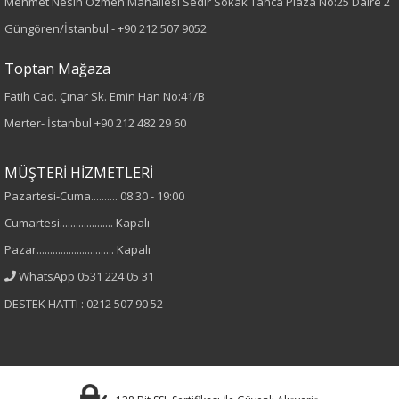
Mehmet Nesih Özmen Mahallesi Sedir Sokak Tanca Plaza No:25 Daire 2
Örme
Güngören/İstanbul -
+90 212 507 9052
Desen
Toptan Mağaza
Fatih Cad. Çınar Sk. Emin Han No:41/B
Puanlı
Merter- İstanbul
+90 212 482 29 60
Kumaş
MÜŞTERİ HİZMETLERİ
%95 Polyester
Pazartesi-Cuma.......... 08:30 - 19:00
%5 Elastan
Cumartesi.................... Kapalı
Pazar............................. Kapalı
Yaka Tipi
WhatsApp 0531 224 05 31
Gömlek Yaka
DESTEK HATTI : 0212 507 90 52
Cinsiyet
Kadın