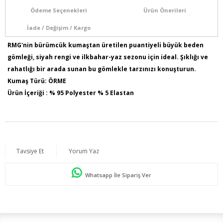
Ödeme Seçenekleri
Ürün Önerileri
İade / Değişim / Kargo
RMG'nin bürümcük kumaştan üretilen puantiyeli büyük beden
gömleği, siyah rengi ve ilkbahar-yaz sezonu için ideal. Şıklığı ve
rahatlığı bir arada sunan bu gömlekle tarzınızı konuşturun.
Kumaş Türü: ÖRME
Ürün İçeriği : % 95 Polyester % 5 Elastan
Model Bilgileri: Boy:1,78 - Göğüs:103 - Bel:89 - Basen:110
Numune Bedeni : 44
Ürün Boyu: 75 cm
Tavsiye Et
Yorum Yaz
Whatsapp İle Sipariş Ver