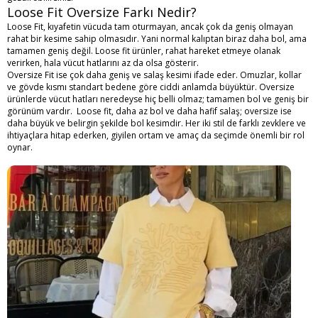
Loose Fit Oversize Farkı Nedir?
Loose Fit, kıyafetin vücuda tam oturmayan, ancak çok da geniş olmayan
rahat bir kesime sahip olmasıdır. Yani normal kalıptan biraz daha bol, ama
tamamen geniş değil. Loose fit ürünler, rahat hareket etmeye olanak
verirken, hala vücut hatlarını az da olsa gösterir.
Oversize Fit ise çok daha geniş ve salaş kesimi ifade eder. Omuzlar, kollar
ve gövde kısmı standart bedene göre ciddi anlamda büyüktür. Oversize
ürünlerde vücut hatları neredeyse hiç belli olmaz; tamamen bol ve geniş bir
görünüm vardır. Loose fit, daha az bol ve daha hafif salaş; oversize ise
daha büyük ve belirgin şekilde bol kesimdir. Her iki stil de farklı zevklere ve
ihtiyaçlara hitap ederken, giyilen ortam ve amaç da seçimde önemli bir rol
oynar.