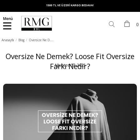
1500 TL VE ÜZERİ KARGO BEDAVA!
Menü
O
versize Ne Demek? Loose Fit Oversize Farkı Nedir?
Anasayfa
Blog
Oversize Ne Demek? Loose Fit Oversize
Farkı Nedir?
Ağustos 07, 2025