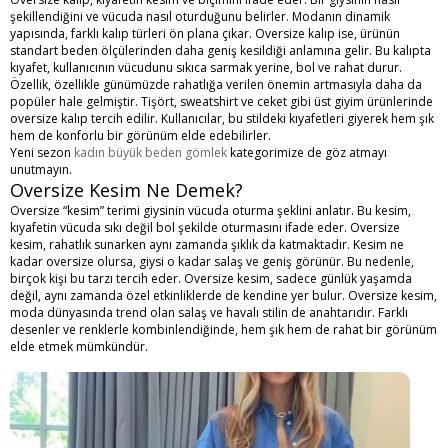
şekillendiğini ve vücuda nasıl oturduğunu belirler. Modanın dinamik
yapısında, farklı kalıp türleri ön plana çıkar. Oversize kalıp ise, ürünün
standart beden ölçülerinden daha geniş kesildiği anlamına gelir. Bu kalıpta
kıyafet, kullanıcının vücudunu sıkıca sarmak yerine, bol ve rahat durur.
Özellik, özellikle günümüzde rahatlığa verilen önemin artmasıyla daha da
popüler hale gelmiştir. Tişört, sweatshirt ve ceket gibi üst giyim ürünlerinde
oversize kalıp tercih edilir. Kullanıcılar, bu stildeki kıyafetleri giyerek hem şık
hem de konforlu bir görünüm elde edebilirler.
Yeni sezon
kadın büyük beden gömlek
kategorimize de göz atmayı
unutmayın.
Oversize Kesim Ne Demek?
Oversize “kesim” terimi giysinin vücuda oturma şeklini anlatır. Bu kesim,
kıyafetin vücuda sıkı değil bol şekilde oturmasını ifade eder. Oversize
kesim, rahatlık sunarken aynı zamanda şıklık da katmaktadır. Kesim ne
kadar oversize olursa, giysi o kadar salaş ve geniş görünür. Bu nedenle,
birçok kişi bu tarzı tercih eder. Oversize kesim, sadece günlük yaşamda
değil, aynı zamanda özel etkinliklerde de kendine yer bulur. Oversize kesim,
moda dünyasında trend olan salaş ve havalı stilin de anahtarıdır. Farklı
desenler ve renklerle kombinlendiğinde, hem şık hem de rahat bir görünüm
elde etmek mümkündür.