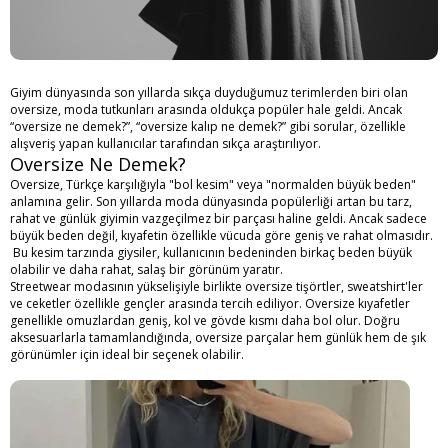
Giyim dünyasında son yıllarda sıkça duyduğumuz terimlerden biri olan
oversize, moda tutkunları arasında oldukça popüler hale geldi. Ancak
“
oversize ne demek
?”, “oversize kalıp ne demek?” gibi sorular, özellikle
alışveriş yapan kullanıcılar tarafından sıkça araştırılıyor.
Oversize Ne Demek?
Oversize, Türkçe karşılığıyla "bol kesim" veya "normalden büyük beden"
anlamına gelir. Son yıllarda moda dünyasında popülerliği artan bu tarz,
rahat ve günlük giyimin vazgeçilmez bir parçası haline geldi. Ancak sadece
büyük beden değil, kıyafetin özellikle vücuda göre geniş ve rahat olmasıdır.
Bu kesim tarzında giysiler, kullanıcının bedeninden birkaç beden büyük
olabilir ve daha rahat, salaş bir görünüm yaratır.
Streetwear modasının yükselişiyle birlikte oversize tişörtler, sweatshirt'ler
ve ceketler özellikle gençler arasında tercih ediliyor. Oversize kıyafetler
genellikle omuzlardan geniş, kol ve gövde kısmı daha bol olur. Doğru
aksesuarlarla tamamlandığında, oversize parçalar hem günlük hem de şık
görünümler için ideal bir seçenek olabilir.