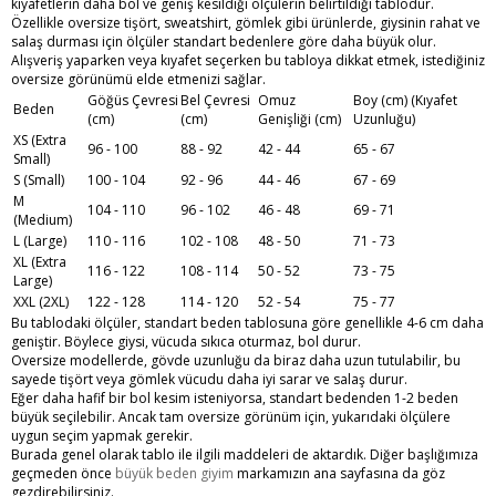
kıyafetlerin daha bol ve geniş kesildiği ölçülerin belirtildiği tablodur.
Özellikle oversize tişört, sweatshirt, gömlek gibi ürünlerde, giysinin rahat ve
salaş durması için ölçüler standart bedenlere göre daha büyük olur.
Alışveriş yaparken veya kıyafet seçerken bu tabloya dikkat etmek, istediğiniz
oversize görünümü elde etmenizi sağlar.
Göğüs Çevresi
Bel Çevresi
Omuz
Boy (cm) (Kıyafet
Beden
(cm)
(cm)
Genişliği (cm)
Uzunluğu)
XS (Extra
96 - 100
88 - 92
42 - 44
65 - 67
Small)
S (Small)
100 - 104
92 - 96
44 - 46
67 - 69
M
104 - 110
96 - 102
46 - 48
69 - 71
(Medium)
L (Large)
110 - 116
102 - 108
48 - 50
71 - 73
XL (Extra
116 - 122
108 - 114
50 - 52
73 - 75
Large)
XXL (2XL)
122 - 128
114 - 120
52 - 54
75 - 77
Bu tablodaki ölçüler, standart beden tablosuna göre genellikle 4-6 cm daha
geniştir. Böylece giysi, vücuda sıkıca oturmaz, bol durur.
Oversize modellerde, gövde uzunluğu da biraz daha uzun tutulabilir, bu
sayede tişört veya gömlek vücudu daha iyi sarar ve salaş durur.
Eğer daha hafif bir bol kesim isteniyorsa, standart bedenden 1-2 beden
büyük seçilebilir. Ancak tam oversize görünüm için, yukarıdaki ölçülere
uygun seçim yapmak gerekir.
Burada genel olarak tablo ile ilgili maddeleri de aktardık. Diğer başlığımıza
geçmeden önce
büyük beden giyim
markamızın ana sayfasına da göz
gezdirebilirsiniz.