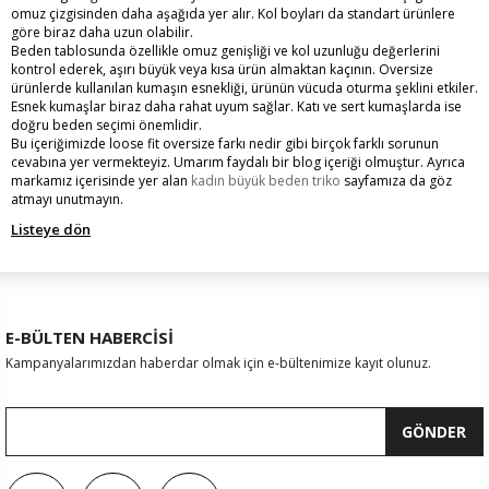
omuz çizgisinden daha aşağıda yer alır. Kol boyları da standart ürünlere
göre biraz daha uzun olabilir.
Beden tablosunda özellikle omuz genişliği ve kol uzunluğu değerlerini
kontrol ederek, aşırı büyük veya kısa ürün almaktan kaçının. Oversize
ürünlerde kullanılan kumaşın esnekliği, ürünün vücuda oturma şeklini etkiler.
Esnek kumaşlar biraz daha rahat uyum sağlar. Katı ve sert kumaşlarda ise
doğru beden seçimi önemlidir.
Bu içeriğimizde loose fit oversize farkı nedir gibi birçok farklı sorunun
cevabına yer vermekteyiz. Umarım faydalı bir blog içeriği olmuştur. Ayrıca
markamız içerisinde yer alan
kadın büyük beden triko
sayfamıza da göz
atmayı unutmayın.
Listeye dön
E-BÜLTEN HABERCİSİ
Kampanyalarımızdan haberdar olmak için e-bültenimize kayıt olunuz.
GÖNDER