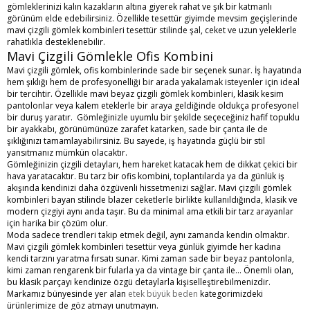
gömleklerinizi kalın kazakların altına giyerek rahat ve şık bir katmanlı
görünüm elde edebilirsiniz. Özellikle tesettür giyimde mevsim geçişlerinde
mavi çizgili gömlek kombinleri tesettür
stilinde şal, ceket ve uzun yeleklerle
rahatlıkla desteklenebilir.
Mavi Çizgili Gömlekle Ofis Kombini
Mavi çizgili gömlek, ofis kombinlerinde sade bir seçenek sunar. İş hayatında
hem şıklığı hem de profesyonelliği bir arada yakalamak isteyenler için ideal
bir tercihtir. Özellikle mavi beyaz çizgili gömlek kombinleri, klasik kesim
pantolonlar veya kalem eteklerle bir araya geldiğinde oldukça profesyonel
bir duruş yaratır. Gömleğinizle uyumlu bir şekilde seçeceğiniz hafif topuklu
bir ayakkabı, görünümünüze zarafet katarken, sade bir çanta ile de
şıklığınızı tamamlayabilirsiniz. Bu sayede, iş hayatında güçlü bir stil
yansıtmanız mümkün olacaktır.
Gömleğinizin çizgili detayları, hem hareket katacak hem de dikkat çekici bir
hava yaratacaktır. Bu tarz bir ofis kombini, toplantılarda ya da günlük iş
akışında kendinizi daha özgüvenli hissetmenizi sağlar. Mavi çizgili gömlek
kombinleri bayan stilinde blazer ceketlerle birlikte kullanıldığında, klasik ve
modern çizgiyi aynı anda taşır. Bu da minimal ama etkili bir tarz arayanlar
için harika bir çözüm olur.
Moda sadece trendleri takip etmek değil, aynı zamanda kendin olmaktır.
Mavi çizgili gömlek kombinleri tesettür veya günlük giyimde her kadına
kendi tarzını yaratma fırsatı sunar. Kimi zaman sade bir beyaz pantolonla,
kimi zaman rengarenk bir fularla ya da vintage bir çanta ile… Önemli olan,
bu klasik parçayı kendinize özgü detaylarla kişiselleştirebilmenizdir.
Markamız bünyesinde yer alan
etek büyük beden
kategorimizdeki
ürünlerimize de göz atmayı unutmayın.