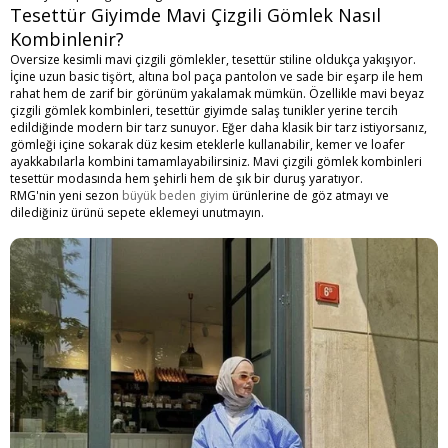
Tesettür Giyimde Mavi Çizgili Gömlek Nasıl
Kombinlenir?
Oversize kesimli mavi çizgili gömlekler, tesettür stiline oldukça yakışıyor.
İçine uzun basic tişört, altına bol paça pantolon ve sade bir eşarp ile hem
rahat hem de zarif bir görünüm yakalamak mümkün. Özellikle mavi beyaz
çizgili gömlek kombinleri, tesettür giyimde salaş tunikler yerine tercih
edildiğinde modern bir tarz sunuyor. Eğer daha klasik bir tarz istiyorsanız,
gömleği içine sokarak düz kesim eteklerle kullanabilir, kemer ve loafer
ayakkabılarla kombini tamamlayabilirsiniz. Mavi çizgili gömlek kombinleri
tesettür modasında hem şehirli hem de şık bir duruş yaratıyor.
RMG'nin yeni sezon
büyük beden giyim
ürünlerine de göz atmayı ve
dilediğiniz ürünü sepete eklemeyi unutmayın.