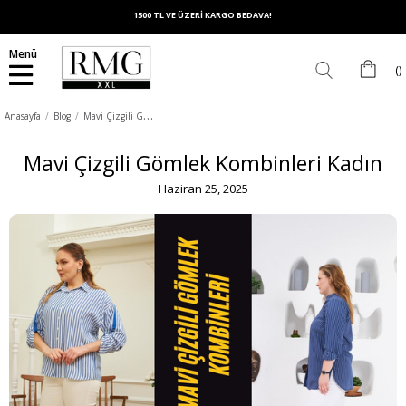
1500 TL VE ÜZERİ KARGO BEDAVA!
Menü
M
avi Çizgili Gömlek Kombinleri Kadın
Anasayfa
Blog
Mavi Çizgili Gömlek Kombinleri Kadın
Haziran 25, 2025