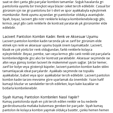
saat ve deri çanta gibi parçalar kombini tamamlar. Soğuk havalarda gri
pantolonla uyumlu bir trençkot veya blazer ceket tercih edilebilir. Casual bir
görünüm için ise gri pantolonu bir t-shirt ve spor ayakkabıyla eşleştirmek
mümkündür. Renk uyumu açısından gri pantolonlar oldukça avantajlıdır.
Siyah, beyaz, lacivert gibi nötr renklerle kolayca kombinlenebileceği gibi,
kırmızı, yeşil gibi canlı renklerle de kontrast yaratarak şık görünümler elde
edilebilir.
Lacivert Pantolon Kombin Kadın: Renk ve Aksesuar Uyumu
Lacivert pantolon kombin kadın tarzında şık ve zarif bir görünüm elde
etmek için renk ve aksesuar uyumu büyük önem taşımaktadır. Lacivert,
klasik ve çok yönlü bir renk olduğundan, farklı renklerle kolayca
eşleştirilebilir. Beyaz, pembe, sarı veya kırmızı gibi canlı renkli üst parçalarla
kombinlendiğinde göz alıcı bir kontrast yaratılabilir. Aksesuar seçiminde ise
altın veya gümüş tonları lacivert ile mükemmel uyum sağlar. Şık bir kemer,
zarif bir kolye veya gösterişli küpeler, lacivert pantolon kombin kadın stilini
tamamlayacak ideal parçalardır. Ayakkabı seçiminde ise topuklu
ayakkabılar, babet veya spor ayakkabılar tercih edilebilir. Lacivert pantolon
kombin kadın tarzını mevsime göre uyarlamak da önemlidir. Yazın hafif
kumaşlı bluzlar ve sandaletler tercih edilirken, kışın kalın kazaklar ve
botlarla kombinlenebilir.
Siyah Kumaş Pantolon Kombinleri Nasıl Yapılır?
Kumaş pantolonda siyah en çok tercih edilen renktir ve bu nedenle
gardırobunuzda mutlaka bulunması gereken bir parçadır. Siyah kumaş
pantolon ile kolayca kombin yapmak oldukça basittir, çünkü hemen hemen