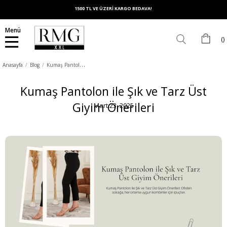
1500 TL VE ÜZERİ KARGO BEDAVA!
Menü
K
umaş Pantolon ile Şık ve Tarz Üst Giyim Önerileri
Anasayfa
Blog
Kumaş Pantolon ile Şık ve Tarz Üst
Giyim Önerileri
Mart 23, 2025