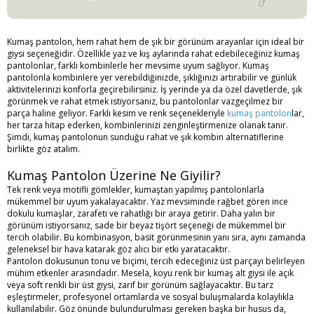
Kumaş pantolon, hem rahat hem de şık bir görünüm arayanlar için ideal bir
giysi seçeneğidir. Özellikle yaz ve kış aylarında rahat edebileceğiniz kumaş
pantolonlar, farklı kombinlerle her mevsime uyum sağlıyor. Kumaş
pantolonla kombinlere yer verebildiğinizde, şıklığınızı artırabilir ve günlük
aktivitelerinizi konforla geçirebilirsiniz. İş yerinde ya da özel davetlerde, şık
görünmek ve rahat etmek istiyorsanız, bu pantolonlar vazgeçilmez bir
parça haline geliyor. Farklı kesim ve renk seçenekleriyle
kumaş pantolon
lar,
her tarza hitap ederken, kombinlerinizi zenginleştirmenize olanak tanır.
Şimdi, kumaş pantolonun sunduğu rahat ve şık kombin alternatiflerine
birlikte göz atalım.
Kumaş Pantolon Üzerine Ne Giyilir?
Tek renk veya motifli gömlekler, kumaştan yapılmış pantolonlarla
mükemmel bir uyum yakalayacaktır. Yaz mevsiminde rağbet gören ince
dokulu kumaşlar, zarafeti ve rahatlığı bir araya getirir. Daha yalın bir
görünüm istiyorsanız, sade bir beyaz tişört seçeneği de mükemmel bir
tercih olabilir. Bu kombinasyon, basit görünmesinin yanı sıra, aynı zamanda
geleneksel bir hava katarak göz alıcı bir etki yaratacaktır.
Pantolon dokusunun tonu ve biçimi, tercih edeceğiniz üst parçayı belirleyen
mühim etkenler arasındadır. Mesela, koyu renk bir kumaş alt giysi ile açık
veya soft renkli bir üst giysi, zarif bir görünüm sağlayacaktır. Bu tarz
eşleştirmeler, profesyonel ortamlarda ve sosyal buluşmalarda kolaylıkla
kullanılabilir. Göz önünde bulundurulması gereken başka bir husus da,