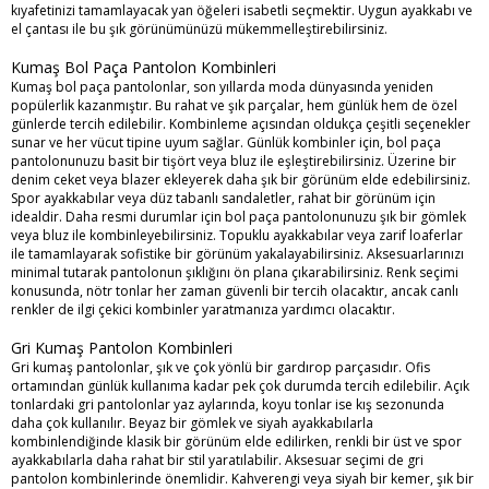
kıyafetinizi tamamlayacak yan öğeleri isabetli seçmektir. Uygun ayakkabı ve
el çantası ile bu şık görünümünüzü mükemmelleştirebilirsiniz.
Kumaş Bol Paça Pantolon Kombinleri
Kumaş bol paça pantolonlar, son yıllarda moda dünyasında yeniden
popülerlik kazanmıştır. Bu rahat ve şık parçalar, hem günlük hem de özel
günlerde tercih edilebilir. Kombinleme açısından oldukça çeşitli seçenekler
sunar ve her vücut tipine uyum sağlar. Günlük kombinler için, bol paça
pantolonunuzu basit bir tişört veya bluz ile eşleştirebilirsiniz. Üzerine bir
denim ceket veya blazer ekleyerek daha şık bir görünüm elde edebilirsiniz.
Spor ayakkabılar veya düz tabanlı sandaletler, rahat bir görünüm için
idealdir. Daha resmi durumlar için bol paça pantolonunuzu şık bir gömlek
veya bluz ile kombinleyebilirsiniz. Topuklu ayakkabılar veya zarif loaferlar
ile tamamlayarak sofistike bir görünüm yakalayabilirsiniz. Aksesuarlarınızı
minimal tutarak pantolonun şıklığını ön plana çıkarabilirsiniz. Renk seçimi
konusunda, nötr tonlar her zaman güvenli bir tercih olacaktır, ancak canlı
renkler de ilgi çekici kombinler yaratmanıza yardımcı olacaktır.
Gri Kumaş Pantolon Kombinleri
Gri kumaş pantolonlar, şık ve çok yönlü bir gardırop parçasıdır. Ofis
ortamından günlük kullanıma kadar pek çok durumda tercih edilebilir. Açık
tonlardaki gri pantolonlar yaz aylarında, koyu tonlar ise kış sezonunda
daha çok kullanılır. Beyaz bir gömlek ve siyah ayakkabılarla
kombinlendiğinde klasik bir görünüm elde edilirken, renkli bir üst ve spor
ayakkabılarla daha rahat bir stil yaratılabilir. Aksesuar seçimi de gri
pantolon kombinlerinde önemlidir. Kahverengi veya siyah bir kemer, şık bir