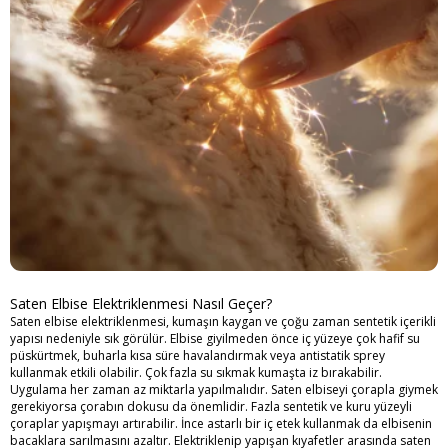
Saten Elbise Elektriklenmesi Nasıl Geçer?
Saten elbise elektriklenmesi, kumaşın kaygan ve çoğu zaman sentetik içerikli
yapısı nedeniyle sık görülür. Elbise giyilmeden önce iç yüzeye çok hafif su
püskürtmek, buharla kısa süre havalandırmak veya antistatik sprey
kullanmak etkili olabilir. Çok fazla su sıkmak kumaşta iz bırakabilir.
Uygulama her zaman az miktarla yapılmalıdır. Saten elbiseyi çorapla giymek
gerekiyorsa çorabın dokusu da önemlidir. Fazla sentetik ve kuru yüzeyli
çoraplar yapışmayı artırabilir. İnce astarlı bir iç etek kullanmak da elbisenin
bacaklara sarılmasını azaltır. Elektriklenip yapışan kıyafetler arasında saten