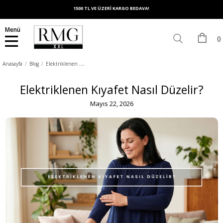
1500 TL VE ÜZERİ KARGO BEDAVA!
Menü
E
lektriklenen Kıyafet Nasıl Düzelir?
Anasayfa
Blog
Elektriklenen Kıyafet Nasıl Düzelir?
Mayıs 22, 2026