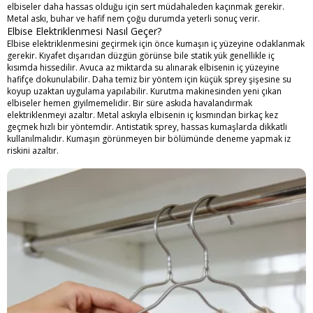
elbiseler daha hassas olduğu için sert müdahaleden kaçınmak gerekir.
Metal askı, buhar ve hafif nem çoğu durumda yeterli sonuç verir.
Elbise Elektriklenmesi Nasıl Geçer?
Elbise elektriklenmesini geçirmek için önce kumaşın iç yüzeyine odaklanmak
gerekir. Kıyafet dışarıdan düzgün görünse bile statik yük genellikle iç
kısımda hissedilir. Avuca az miktarda su alınarak elbisenin iç yüzeyine
hafifçe dokunulabilir. Daha temiz bir yöntem için küçük sprey şişesine su
koyup uzaktan uygulama yapılabilir. Kurutma makinesinden yeni çıkan
elbiseler hemen giyilmemelidir. Bir süre askıda havalandırmak
elektriklenmeyi azaltır. Metal askıyla elbisenin iç kısmından birkaç kez
geçmek hızlı bir yöntemdir. Antistatik sprey, hassas kumaşlarda dikkatli
kullanılmalıdır. Kumaşın görünmeyen bir bölümünde deneme yapmak iz
riskini azaltır.