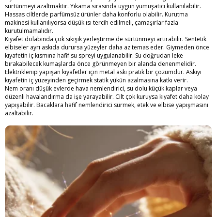
sürtünmeyi azaltmaktır. Yıkama sırasında uygun yumuşatıcı kullanılabilir.
Hassas ciltlerde parfümsüz ürünler daha konforlu olabilir. Kurutma
makinesi kullanılıyorsa düşük ısı tercih edilmeli, çamaşırlar fazla
kurutulmamalıdır.
Kıyafet dolabında çok sıkışık yerleştirme de sürtünmeyi artırabilir. Sentetik
elbiseler ayrı askıda durursa yüzeyler daha az temas eder. Giymeden önce
kıyafetin iç kısmına hafif su spreyi uygulanabilir. Su doğrudan leke
bırakabilecek kumaşlarda önce görünmeyen bir alanda denenmelidir.
Elektriklenip yapışan kıyafetler için metal askı pratik bir çözümdür. Askıyı
kıyafetin iç yüzeyinden geçirmek statik yükün azalmasına katkı verir.
Nem oranı düşük evlerde hava nemlendirici, su dolu küçük kaplar veya
düzenli havalandırma da işe yarayabilir. Cilt çok kuruysa kıyafet daha kolay
yapışabilir. Bacaklara hafif nemlendirici sürmek, etek ve elbise yapışmasını
azaltabilir.