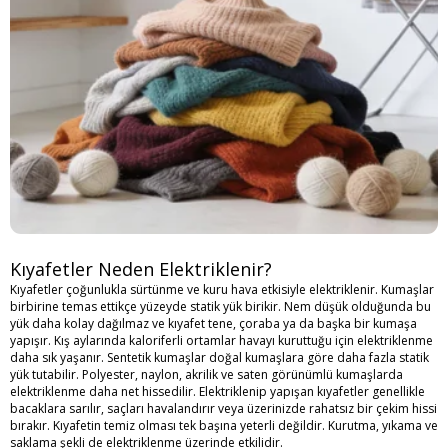
Kıyafetler Neden Elektriklenir?
Kıyafetler çoğunlukla sürtünme ve kuru hava etkisiyle elektriklenir. Kumaşlar
birbirine temas ettikçe yüzeyde statik yük birikir. Nem düşük olduğunda bu
yük daha kolay dağılmaz ve kıyafet tene, çoraba ya da başka bir kumaşa
yapışır. Kış aylarında kaloriferli ortamlar havayı kuruttuğu için elektriklenme
daha sık yaşanır. Sentetik kumaşlar doğal kumaşlara göre daha fazla statik
yük tutabilir. Polyester, naylon, akrilik ve saten görünümlü kumaşlarda
elektriklenme daha net hissedilir. Elektriklenip yapışan kıyafetler genellikle
bacaklara sarılır, saçları havalandırır veya üzerinizde rahatsız bir çekim hissi
bırakır. Kıyafetin temiz olması tek başına yeterli değildir. Kurutma, yıkama ve
saklama şekli de elektriklenme üzerinde etkilidir.