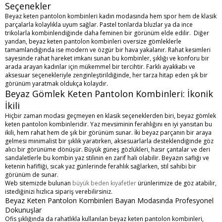
Seçenekler
Beyaz keten pantolon kombinleri kadın modasında hem spor hem de klasik
parçalarla kolaylıkla uyum sağlar. Pastel tonlarda bluzlar ya da ince
trikolarla kombinlendiğinde daha feminen bir görünüm elde edilir. Diğer
yandan, beyaz keten pantolon kombinleri oversize gömleklerle
tamamlandığında ise modern ve özgür bir hava yakalanır. Rahat kesimleri
sayesinde rahat hareket imkanı sunan bu kombinler, şıklığı ve konforu bir
arada arayan kadınlar için mükemmel bir tercihtir. Farklı ayakkabı ve
aksesuar seçenekleriyle zenginleştirildiğinde, her tarza hitap eden şık bir
görünüm yaratmak oldukça kolaydır.
Beyaz Gömlek Keten Pantolon Kombinleri: İkonik
İkili
Hiçbir zaman modası geçmeyen en klasik seçeneklerden biri, beyaz gömlek
keten pantolon kombinleridir. Yaz mevsiminin ferahlığını en iyi yansıtan bu
ikili, hem rahat hem de şık bir görünüm sunar. İki beyaz parçanın bir araya
gelmesi minimalist bir şıklık yaratırken, aksesuarlarla desteklendiğinde göz
alıcı bir görünüme dönüşür. Büyük güneş gözlükleri, hasır çantalar ve deri
sandaletlerle bu kombin yaz stilinin en zarif hali olabilir. Beyazın saflığı ve
ketenin hafifliği, sıcak yaz günlerinde ferahlık sağlarken, stil sahibi bir
görünüm de sunar.
Web sitemizde bulunan
büyük beden kıyafetler
ürünlerimize de göz atabilir,
istediğinizi hızlıca sipariş verebilirsiniz.
Beyaz Keten Pantolon Kombinleri Bayan Modasında Profesyonel
Dokunuşlar
Ofis şıklığında da rahatlıkla kullanılan beyaz keten pantolon kombinleri,