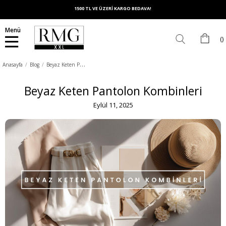
1500 TL VE ÜZERİ KARGO BEDAVA!
Menü
B
eyaz Keten Pantolon Kombinleri
Anasayfa
Blog
Beyaz Keten Pantolon Kombinleri
Eylül 11, 2025