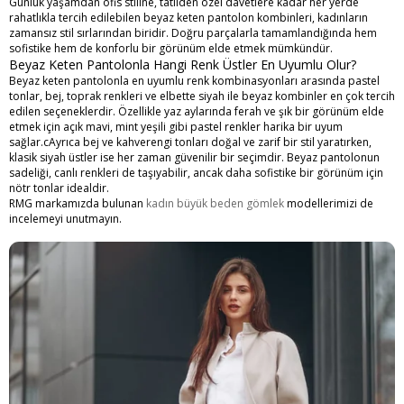
Günlük yaşamdan ofis stiline, tatilden özel davetlere kadar her yerde
rahatlıkla tercih edilebilen beyaz keten pantolon kombinleri, kadınların
zamansız stil sırlarından biridir. Doğru parçalarla tamamlandığında hem
sofistike hem de konforlu bir görünüm elde etmek mümkündür.
Beyaz Keten Pantolonla Hangi Renk Üstler En Uyumlu Olur?
Beyaz keten pantolonla en uyumlu renk kombinasyonları arasında pastel
tonlar, bej, toprak renkleri ve elbette siyah ile beyaz kombinler en çok tercih
edilen seçeneklerdir. Özellikle yaz aylarında ferah ve şık bir görünüm elde
etmek için açık mavi, mint yeşili gibi pastel renkler harika bir uyum
sağlar.cAyrıca bej ve kahverengi tonları doğal ve zarif bir stil yaratırken,
klasik siyah üstler ise her zaman güvenilir bir seçimdir. Beyaz pantolonun
sadeliği, canlı renkleri de taşıyabilir, ancak daha sofistike bir görünüm için
nötr tonlar idealdir.
RMG markamızda bulunan
kadın büyük beden gömlek
modellerimizi de
incelemeyi unutmayın.