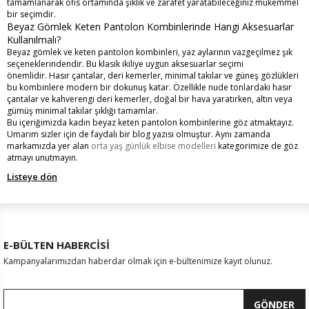
tamamlanarak ofis ortamında şıklık ve zarafet yaratabileceğiniz mükemmel
bir seçimdir.
Beyaz Gömlek Keten Pantolon Kombinlerinde Hangi Aksesuarlar
Kullanılmalı?
Beyaz gömlek ve keten pantolon kombinleri, yaz aylarının vazgeçilmez şık
seçeneklerindendir. Bu klasik ikiliye uygun aksesuarlar seçimi
önemlidir. Hasır çantalar, deri kemerler, minimal takılar ve güneş gözlükleri
bu kombinlere modern bir dokunuş katar. Özellikle nude tonlardaki hasır
çantalar ve kahverengi deri kemerler, doğal bir hava yaratırken, altın veya
gümüş minimal takılar şıklığı tamamlar.
Bu içeriğimizda kadın beyaz keten pantolon kombinlerine göz atmaktayız.
Umarım sizler için de faydalı bir blog yazısı olmuştur. Aynı zamanda
markamızda yer alan
orta yaş günlük elbise modelleri
kategorimize de göz
atmayı unutmayın.
Listeye dön
E-BÜLTEN HABERCİSİ
Kampanyalarımızdan haberdar olmak için e-bültenimize kayıt olunuz.
GÖNDER