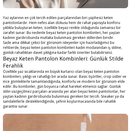
Yaz aylarının en çok tercih edilen parçalarından biri şüphesiz keten
pantolonlardır. Hem nefes alan dokusu hem de rahat yapısıyla konforu
şıklıkla buluşturan keten, özellikle beyaz renkte olduğunda zamansız bir
zarafet sunar. Bu nedenle beyaz keten pantolon kombinleri, her yaştan
kadının gardırobunda mutlaka bulunması gereken stillerden biridir.
Sade ama dikkat çekici bir görünüm isteyenler için hazırladığımız bu
rehberde,
beyaz keten pantolon kombinleri kadın
modasından iş stiline,
günlük rahatlıktan davet şıklığına kadar farklı öneriler bulabilirsiniz.
Beyaz Keten Pantolon Kombinleri: Günlük Stilde
Ferahlık
Özellikle yaz sıcaklarında en büyük kurtarıcı olan beyaz keten pantolon
kombinleri, şıklığı ve rahatlığı bir arada sunar. Basic tişörtler, crop üstler ve
ince gömleklerle tamamlandığında, konforlu ve modern bir görünüm elde
edilir. Bu kombinler, gün boyunca rahat hareket etmenizi sağlar. Günlük
stilin vazgeçilmez parçaları arasında yer alan beyaz keten pantolonlar, her
yaştan kadının gardırobunda bulunması gereken bir tercih. Sneaker ya da
sandaletlerle desteklendiğinde, şehrin koşturmacasında bile rahatlık
garantisi sunar.