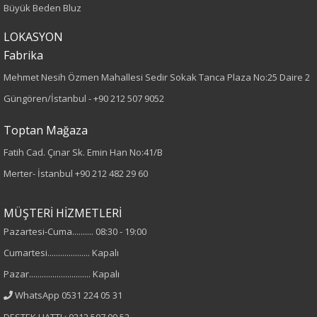
Büyük Beden Bluz
Dokuma
LOKASYON
Desen
Fabrika
Mehmet Nesih Özmen Mahallesi Sedir Sokak Tanca Plaza No:25 Daire 2
Taşlı
Güngören/İstanbul -
+90 212 507 9052
Kumaş
Toptan Mağaza
%100 Pamuk
Fatih Cad. Çınar Sk. Emin Han No:41/B
Merter- İstanbul
+90 212 482 29 60
Yaka Tipi
MÜŞTERİ HİZMETLERİ
V Yaka
Pazartesi-Cuma.......... 08:30 - 19:00
Cinsiyet
Cumartesi.................... Kapalı
Pazar............................. Kapalı
Kadın
WhatsApp 0531 224 05 31
Kol Tipi
DESTEK HATTI : 0212 507 90 52