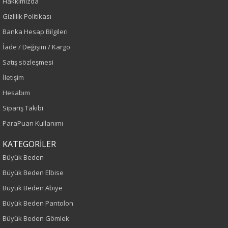
Hakkımızda
Vizon
Gizlilik Politikası
Sezon
Banka Hesap Bilgileri
İade / Değişim / Kargo
İlkbahar-Yaz
Satış sözleşmesi
İletişim
Yaş Grubu
Hesabım
Yetişkin
Sipariş Takibi
ParaPuan Kullanımı
Kalıp
KATEGORİLER
Büyük Beden
Büyük Beden
Boy
Büyük Beden Elbise
Büyük Beden Abiye
80
Büyük Beden Pantolon
Kumaş Tipi
Büyük Beden Gömlek