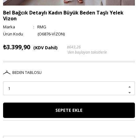
Bel Bağcık Detaylı Kadın Büyük Beden Taşlı Yelek
Vizon
Marka
:
RMG
(O6876-VİZON)
₺3.399,90
₺643,26
(KDV Dahil)
'den başlayan taksitlerle
BEDEN TABLOSU