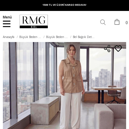
1500 TL VE ÜZERİ KARGO BEDAVA!
Menü
Anasayfa
Büyük Beden Dış Giyim
Büyük Beden Yelek
Bel Bağcık Detaylı Kadın Büyük Beden Taşlı Yelek Vizon