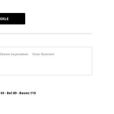
Ödeme Seçenekleri
Ürün Önerileri
103 - Bel:89 - Basen:110