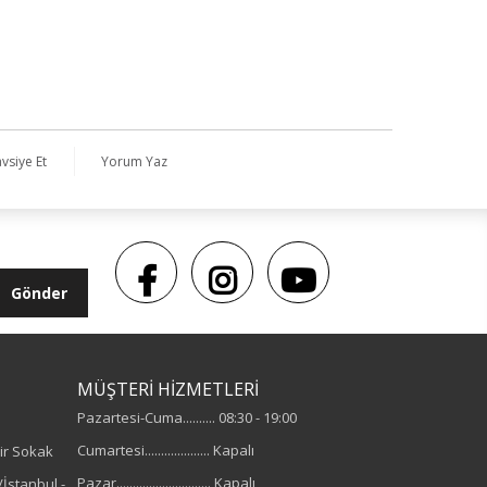
vsiye Et
Yorum Yaz
Gönder
MÜŞTERİ HİZMETLERİ
Pazartesi-Cuma.......... 08:30 - 19:00
Cumartesi.................... Kapalı
ir Sokak
Pazar............................. Kapalı
İstanbul -