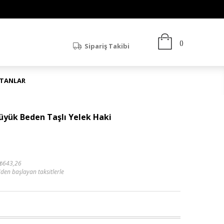
Sipariş Takibi
ATANLAR
Büyük Beden Taşlı Yelek Haki
₺643,26
'den başlayan taksitlerle