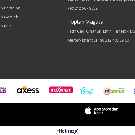
n Pantolon
+90 212 507 9052
en Gömlek
Toptan Mağaza
n Bluz
Fatih Cad. Çınar Sk. Emin Han No:41/
Merter- İstanbul
+90 212 482 29 60
Renk
Haki