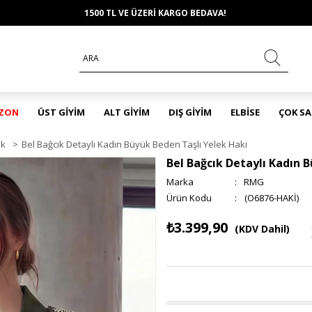
1500 TL VE ÜZERİ KARGO BEDAVA!
EZON
ÜST GİYİM
ALT GİYİM
DIŞ GİYİM
ELBİSE
ÇOK S
ek
>
Bel Bağcık Detaylı Kadın Büyük Beden Taşlı Yelek Haki
Bel Bağcık Detaylı Kadın 
Marka
:
RMG
(O6876-HAKİ)
₺3.399,90
(KDV Dahil)