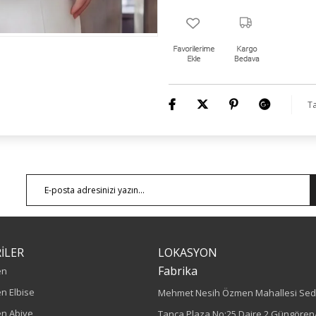
Ta
İLER
LOKASYON
Fabrika
en
n Elbise
Mehmet Nesih Özmen Mahallesi Sed
n Abiye
Tanca Plaza No:25 Daire 2 Güngören/