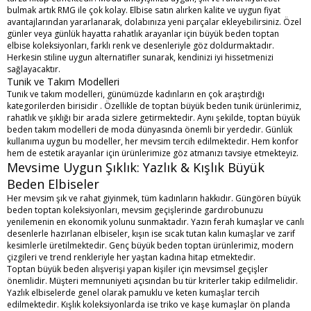
bulmak artık RMG ile çok kolay. Elbise satın alırken kalite ve uygun fiyat
avantajlarından yararlanarak, dolabınıza yeni parçalar ekleyebilirsiniz. Özel
günler veya günlük hayatta rahatlık arayanlar için büyük beden toptan
elbise koleksiyonları, farklı renk ve desenleriyle göz doldurmaktadır.
Herkesin stiline uygun alternatifler sunarak, kendinizi iyi hissetmenizi
sağlayacaktır.
Tunik ve Takım Modelleri
Tunik ve takım modelleri, günümüzde kadınların en çok araştırdığı
kategorilerden birisidir . Özellikle de toptan büyük beden tunik ürünlerimiz,
rahatlık ve şıklığı bir arada sizlere getirmektedir. Aynı şekilde, toptan büyük
beden takım modelleri de moda dünyasında önemli bir yerdedir. Günlük
kullanıma uygun bu modeller, her mevsim tercih edilmektedir. Hem konfor
hem de estetik arayanlar için ürünlerimize göz atmanızı tavsiye etmekteyiz.
Mevsime Uygun Şıklık: Yazlık & Kışlık Büyük
Beden Elbiseler
Her mevsim şık ve rahat giyinmek, tüm kadınların hakkıdır.
Güngören büyük
beden toptan
koleksiyonları, mevsim geçişlerinde gardırobunuzu
yenilemenin en ekonomik yolunu sunmaktadır. Yazın ferah kumaşlar ve canlı
desenlerle hazırlanan elbiseler, kışın ise sıcak tutan kalın kumaşlar ve zarif
kesimlerle üretilmektedir.
Genç büyük beden toptan
ürünlerimiz, modern
çizgileri ve trend renkleriyle her yaştan kadına hitap etmektedir.
Toptan büyük beden alışverişi yapan kişiler için mevsimsel geçişler
önemlidir. Müşteri memnuniyeti açısından bu tür kriterler takip edilmelidir.
Yazlık elbiselerde genel olarak pamuklu ve keten kumaşlar tercih
edilmektedir. Kışlık koleksiyonlarda ise triko ve kaşe kumaşlar ön planda