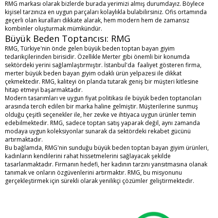
RMG markası olarak bizlerde burada yerimizi almış durumdayız. Böylece
kişisel tarzınıza en uygun parçaları kolaylıkla bulabilirsiniz. Ofis ortamında
geçerli olan kuralları dikkate alarak, hem modern hem de zamansız
kombinler oluşturmak mümkündür.
Büyük Beden Toptancısı: RMG
RMG, Türkiye'nin önde gelen
büyük beden toptan bayan giyim
tedarikçilerinden birisidir. Özellikle Merter gibi önemli bir konumda
sektördeki yerini sağlamlaştırmıştır. İstanbul'da faaliyet gösteren firma,
merter büyük beden bayan giyim
odaklı ürün yelpazesi ile dikkat
çekmektedir. RMG, kaliteyi ön planda tutarak geniş bir müşteri kitlesine
hitap etmeyi başarmaktadır.
Modern tasarımları ve uygun fiyat politikası ile
büyük beden toptancıları
arasında tercih edilen bir marka haline gelmiştir. Müşterilerine sunmuş
olduğu çeşitli seçenekler ile, her zevke ve ihtiyaca uygun ürünler temin
edebilmektedir. RMG, sadece toptan satış yaparak değil, aynı zamanda
modaya uygun koleksiyonlar sunarak da sektördeki rekabet gücünü
artırmaktadır.
Bu bağlamda, RMG'nin sunduğu
büyük beden toptan bayan giyim
ürünleri,
kadınların kendilerini rahat hissetmelerini sağlayacak şekilde
tasarlanmaktadır. Firmanın hedefi, her kadının tarzını yansıtmasına olanak
tanımak ve onların özgüvenlerini artırmaktır. RMG, bu misyonunu
gerçekleştirmek için sürekli olarak yenilikçi çözümler geliştirmektedir.