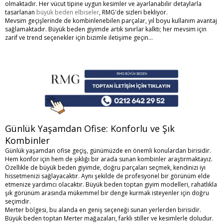
olmaktadır. Her vücut tipine uygun kesimler ve ayarlanabilir detaylarla
tasarlanan
büyük beden elbiseler
, RMG'de sizleri bekliyor.
Mevsim geçişlerinde de kombinlenebilen parçalar, yıl boyu kullanım avantaj
sağlamaktadır. Büyük beden giyimde artık sınırlar kalktı; her mevsim için
zarif ve trend seçenekler için bizimle iletişime geçin...
Günlük Yaşamdan Ofise: Konforlu ve Şık
Kombinler
Günlük yaşamdan ofise geçiş, günümüzde en önemli konulardan birisidir.
Hem konfor için hem de şıklığı bir arada sunan kombinler araştırmaktayız.
Özellikle de büyük beden giyimde, doğru parçaları seçmek, kendinizi iyi
hissetmenizi sağlayacaktır. Aynı şekilde de profesyonel bir görünüm elde
etmenize yardımcı olacaktır.
Büyük beden toptan giyim
modelleri, rahatlıkla
şık görünüm arasında mükemmel bir denge kurmak isteyenler için doğru
seçimdir.
Merter bölgesi, bu alanda en geniş seçeneği sunan yerlerden birisidir.
Büyük beden toptan
Merter
mağazaları, farklı stiller ve kesimlerle doludur.