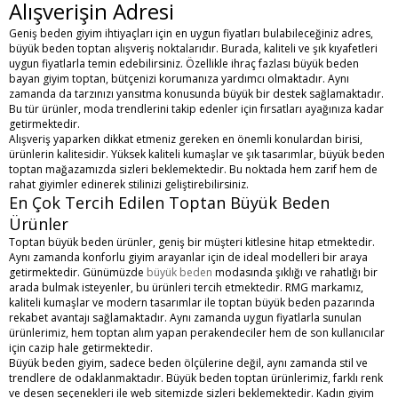
Alışverişin Adresi
Geniş beden giyim ihtiyaçları için en uygun fiyatları bulabileceğiniz adres,
büyük beden toptan
alışveriş noktalarıdır. Burada, kaliteli ve şık kıyafetleri
uygun fiyatlarla temin edebilirsiniz. Özellikle
ihraç fazlası büyük beden
bayan giyim toptan
, bütçenizi korumanıza yardımcı olmaktadır. Aynı
zamanda da tarzınızı yansıtma konusunda büyük bir destek sağlamaktadır.
Bu tür ürünler, moda trendlerini takip edenler için fırsatları ayağınıza kadar
getirmektedir.
Alışveriş yaparken dikkat etmeniz gereken en önemli konulardan birisi,
ürünlerin kalitesidir. Yüksek kaliteli kumaşlar ve şık tasarımlar,
büyük beden
toptan
mağazamızda sizleri beklemektedir. Bu noktada hem zarif hem de
rahat giyimler edinerek stilinizi geliştirebilirsiniz.
En Çok Tercih Edilen Toptan Büyük Beden
Ürünler
Toptan büyük beden ürünler, geniş bir müşteri kitlesine hitap etmektedir.
Aynı zamanda konforlu giyim arayanlar için de ideal modelleri bir araya
getirmektedir. Günümüzde
büyük beden
modasında şıklığı ve rahatlığı bir
arada bulmak isteyenler, bu ürünleri tercih etmektedir. RMG markamız,
kaliteli kumaşlar ve modern tasarımlar ile
toptan büyük beden
pazarında
rekabet avantajı sağlamaktadır. Aynı zamanda uygun fiyatlarla sunulan
ürünlerimiz, hem toptan alım yapan perakendeciler hem de son kullanıcılar
için cazip hale getirmektedir.
Büyük beden giyim, sadece beden ölçülerine değil, aynı zamanda stil ve
trendlere de odaklanmaktadır. Büyük beden toptan ürünlerimiz, farklı renk
ve desen seçenekleri ile web sitemizde sizleri beklemektedir. Kadın giyim